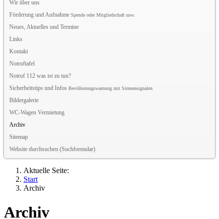
Wir über uns
Förderung und Aufnahme
Spende oder Mitgliedschaft usw.
Neues, Aktuelles und Termine
Links
Kontakt
Notruftafel
Notruf 112 was ist zu tun?
Sicherheitstips und Infos
Bevölkerungswarnung mit Sirenensignalen
Bildergalerie
WC-Wagen Vermietung
Archiv
Sitemap
Website durchsuchen (Suchformular)
Aktuelle Seite:
Start
Archiv
Archiv