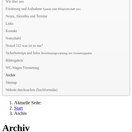
Wir über uns
Förderung und Aufnahme
Spende oder Mitgliedschaft usw.
Neues, Aktuelles und Termine
Links
Kontakt
Notruftafel
Notruf 112 was ist zu tun?
Sicherheitstips und Infos
Bevölkerungswarnung mit Sirenensignalen
Bildergalerie
WC-Wagen Vermietung
Archiv
Sitemap
Website durchsuchen (Suchformular)
Aktuelle Seite:
Start
Archiv
Archiv