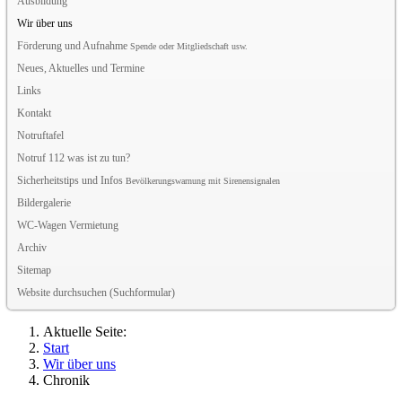
Ausbildung
Wir über uns
Förderung und Aufnahme
Spende oder Mitgliedschaft usw.
Neues, Aktuelles und Termine
Links
Kontakt
Notruftafel
Notruf 112 was ist zu tun?
Sicherheitstips und Infos
Bevölkerungswarnung mit Sirenensignalen
Bildergalerie
WC-Wagen Vermietung
Archiv
Sitemap
Website durchsuchen (Suchformular)
Aktuelle Seite:
Start
Wir über uns
Chronik