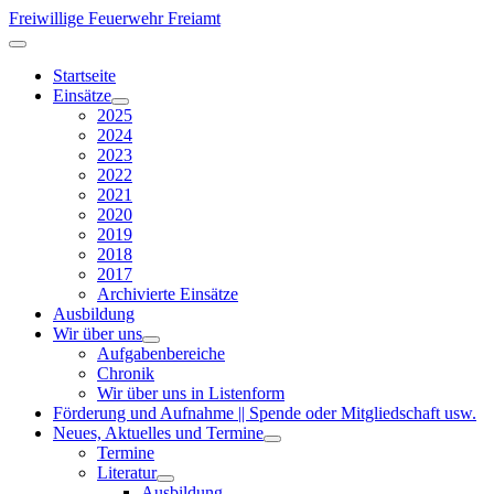
Freiwillige Feuerwehr Freiamt
Startseite
Einsätze
2025
2024
2023
2022
2021
2020
2019
2018
2017
Archivierte Einsätze
Ausbildung
Wir über uns
Aufgabenbereiche
Chronik
Wir über uns in Listenform
Förderung und Aufnahme || Spende oder Mitgliedschaft usw.
Neues, Aktuelles und Termine
Termine
Literatur
Ausbildung