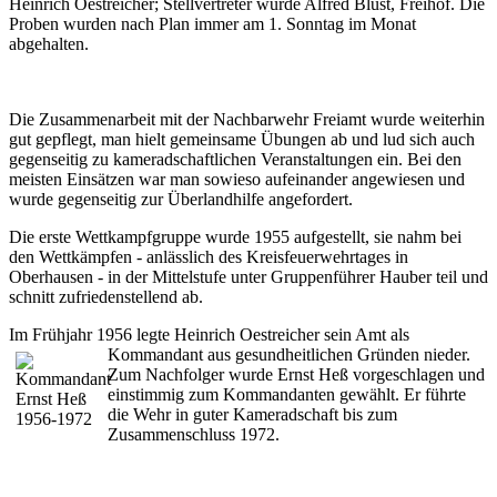
Heinrich Oestreicher; Stellvertreter wurde Alfred Blust, Freihof. Die
Proben wurden nach Plan immer am 1. Sonntag im Monat
abgehalten.
Die Zusammenarbeit mit der Nachbarwehr Freiamt wurde weiterhin
gut gepflegt, man hielt gemeinsame Übungen ab und lud sich auch
gegenseitig zu kameradschaftlichen Veranstaltungen ein. Bei den
meisten Einsätzen war man sowieso aufeinander angewiesen und
wurde gegenseitig zur Überlandhilfe angefordert.
Die erste Wettkampfgruppe wurde 1955 aufgestellt, sie nahm bei
den Wettkämpfen - anlässlich des Kreisfeuerwehrtages in
Oberhausen - in der Mittelstufe unter Gruppenführer Hauber teil und
schnitt zufriedenstellend ab.
Im Frühjahr 1956 legte Heinrich Oestreicher sein Amt als
Kommandant aus gesundheitlichen
Gründen nieder.
Zum Nachfolger wurde Ernst Heß vorgeschla­gen und
einstimmig zum Kommandanten gewählt. Er führte
die Wehr in guter Kameradschaft bis zum
Zusammenschluss 1972.