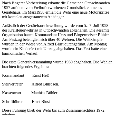
Nach längerer Vorbereitung erbaute die Gemeinde Ottoschwanden
1957 auf dem vom Freihof erworbenen Grundstück ein neues
Gerätehaus. Im März1958 er­hielt die Wehr eine neue Motorspritze
mit komplett ausgestattetem Anhänger.
Anlässlich der Gerätehauseinweihung wurde vom 5.- 7. Juli 1958
der Kreisfeuerwehrtag in Ottoschwanden abgehalten. Die gesamte
Organisation hatten Kommandant Hess und Bürgermeister Bühler.
Am Festzug beteiligten sich über 40 Wehren. Die Wettkämpfe
wurden in der Wiese von Alfred Blust durchgeführt. Am Montag
wurde ein Kinderfest mit Umzug abgehalten. Das Fest hatte einen
harmoni­schen Verlauf.
Die erste Generalversammlung wurde 1960 abgehalten. Die Wahlen
brachten folgendes Ergebnis:
Kommandant
Ernst Heß
Stellvertreter
Alfred Blust sen.
Kassenwart
Matthias Bühler
Schriftführer
Ernst Blust
Diese Führung blieb der Wehr bis zum Zusammenschluss 1972
erhalten.